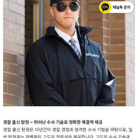
경찰 출신 탐정 – 뛰어난 수사 기술로 정확한 해결책 제공
경찰 출신 탐정은 다년간의 경찰 경험과 엄격한 수사 기법을 바탕으로, 일
반 탐정과는 차별화된 고도의 전문성을 제공합니다. 고도의 수사 기술과