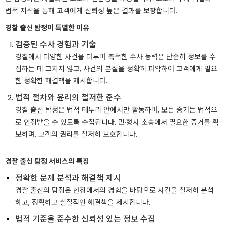
법적 지식을 통해 고객에게 신뢰성 높은 결과를 보장합니다.
경찰 출신 탐정이 특별한 이유
검증된 수사 경험과 기술
경찰에서 다양한 사건을 다루며 축적한 수사 능력은 단순히 정보를 수
집하는 데 그치지 않고, 사건의 본질을 정확히 파악하여 고객에게 필요
한 정확한 해결책을 제시합니다.
법적 절차와 윤리의 철저한 준수
경찰 출신 탐정은 법적 테두리 안에서만 활동하며, 모든 증거는 법적으
로 인정받을 수 있도록 수집됩니다. 민·형사 소송에서 필요한 증거를 확
보하며, 고객의 권리를 철저히 보호합니다.
경찰 출신 탐정 서비스의 특징
정확한 문제 분석과 해결책 제시
경찰 출신의 탐정은 현장에서의 경험을 바탕으로 사건을 철저히 분석
하고, 정확하고 실질적인 해결책을 제시합니다.
법적 기준을 준수한 신뢰성 있는 정보 수집