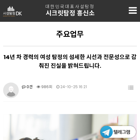
대한민국대표사설탐정
시크릿탐정 흥신소
주요업무
14년 차 경력의 여성 탐정의 섬세한 시선과 전문성으로 감
춰진 진실을 밝혀드립니다.
0건
986회
24-10-25 16:21