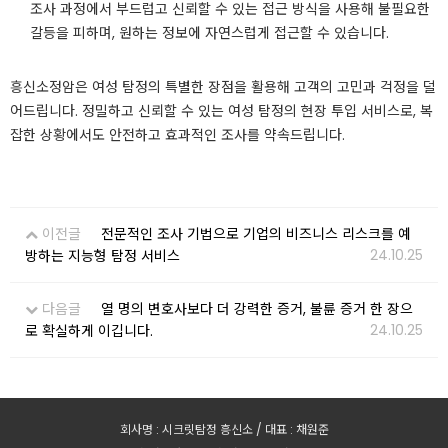
조사 과정에서 부드럽고 신뢰할 수 있는 접근 방식을 사용해 불필요한
갈등을 피하며, 원하는 정보에 자연스럽게 접근할 수 있습니다.
흥신소정암은 여성 탐정의 특별한 장점을 활용해 고객의 고민과 걱정을 덜
어드립니다. 정밀하고 신뢰할 수 있는 여성 탐정의 현장 투입 서비스로, 복
잡한 상황에서도 안전하고 효과적인 조사를 약속드립니다.
이전글
전문적인 조사 기법으로 기업의 비즈니스 리스크를 예
24.10.25
방하는 지능형 탐정 서비스
다음글
열 명의 변호사보다 더 강력한 증거, 불륜 증거 한 장으
24.10.25
로 확실하게 이깁니다.
회사명 : 시크릿탐정 흥신소 / 대표 : 채원준