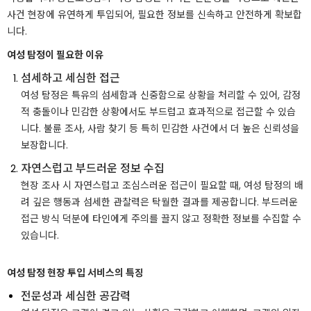
사건 현장에 유연하게 투입되어, 필요한 정보를 신속하고 안전하게 확보합
니다.
여성 탐정이 필요한 이유
섬세하고 세심한 접근
여성 탐정은 특유의 섬세함과 신중함으로 상황을 처리할 수 있어, 감정
적 충돌이나 민감한 상황에서도 부드럽고 효과적으로 접근할 수 있습
니다. 불륜 조사, 사람 찾기 등 특히 민감한 사건에서 더 높은 신뢰성을
보장합니다.
자연스럽고 부드러운 정보 수집
현장 조사 시 자연스럽고 조심스러운 접근이 필요할 때, 여성 탐정의 배
려 깊은 행동과 섬세한 관찰력은 탁월한 결과를 제공합니다. 부드러운
접근 방식 덕분에 타인에게 주의를 끌지 않고 정확한 정보를 수집할 수
있습니다.
여성 탐정 현장 투입 서비스의 특징
전문성과 세심한 공감력