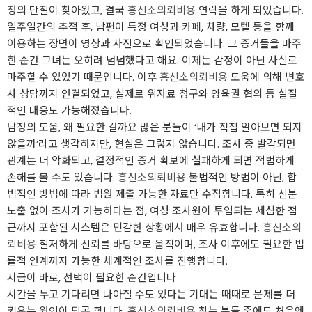
정의 단절이 찾아왔고, 결국
흥신소의뢰비용
연락을 하게 되었습니다.
일주일간의 추적 후, 남편이 특정 여성과 카페, 차량, 모텔 등을 함께
이용하는 장면이 영상과 사진으로 확인되었습니다. 그 증거들을 마주
한 순간 그녀는 오히려 덤덤했다고 해요. 이제는 감정이 아닌 사실로
마주할 수 있었기 때문입니다. 이후
흥신소의뢰비용
도움에 의해 변호
사 상담까지 연결되었고, 실제로 위자료 청구와 양육권 협의 등 실질
적인 대응도 가능해졌습니다.
탐정의 도움, 왜 필요한 걸까요 많은 분들이 ‘내가 직접 알아보면 되지
않을까’라고 생각하지만, 현실은 그렇지 않습니다. 조사 중 발각되면
관계는 더 악화되고, 결정적인 증거 확보에 실패하게 되면 적법하게
손해를 볼 수도 있습니다.
흥신소의뢰비용
불법적인 방법이 아닌, 합
법적인 방법에 따라 법원 제출 가능한 자료만 수집합니다. 특히 신분
노출 없이 조사가 가능하다는 점, 여성 조사원이 투입되는 세심한 접
근까지 포함된 시스템은 민감한 상황에서 매우 유효합니다.
흥신소의
뢰비용
철저하게 신뢰를 바탕으로 움직이며, 조사 이후에도 필요한 법
률적 연계까지 가능한 체계적인 조사를 진행합니다.
지금이 바로, 선택이 필요한 순간입니다
시간을 두고 기다리면 나아질 수도 있다는 기대는 때때로 문제를 더
키우는 원인이 되곤 합니다.
흥신소의뢰비용
찾는 분들 중에도 처음엔