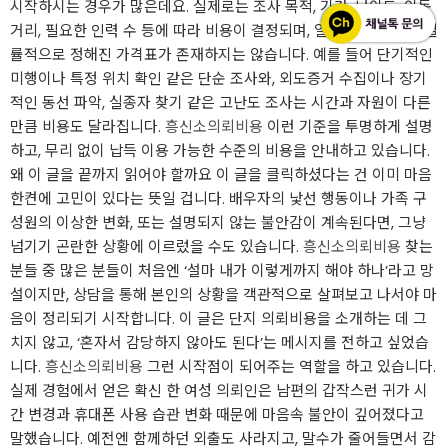
시작하시는 경우가 많은데요. 실제로는 조사 목적, 기간, 난이도, 이동
거리, 필요한 인력 수 등에 따라 비용이 결정되며, 일정한 기준 없이 일
률적으로 정해진 가격표가 존재하지는 않습니다. 예를 들어 단기적인
미행이나 특정 위치 확인 같은 단순 조사와, 외도증거 수집이나 장기
적인 동선 파악, 실종자 찾기 같은 고난도 조사는 시간과 자원이 다른
만큼 비용도 달라집니다.
흥신소의뢰비용
이런 기준을 투명하게 설명
하고, 무리 없이 납득 이용 가능한 수준의 비용을 안내하고 있습니다.
왜 이 글을 끝까지 읽어야 할까요 이 글을 클릭하셨다는 건 이미 마음
한켠에 고민이 있다는 뜻일 겁니다. 배우자의 낯선 행동이나 가족 구
성원의 이상한 변화, 또는 설명되지 않는 불안감이 계속된다면, 그냥
넘기기 곤란한 상황에 이르렀을 수도 있습니다.
흥신소의뢰비용
찾는
분들 중 많은 분들이 처음엔 ‘설마 내가 이렇게까지 해야 하나’라고 망
설이지만, 상담을 통해 본인의 상황을 객관적으로 살펴보고 나서야 마
음이 정리되기 시작합니다. 이 글은 단지 의뢰비용을 소개하는 데 그
치지 않고, ‘혼자서 감당하지 않아도 된다’는 메시지를 전하고 싶었습
니다.
흥신소의뢰비용
그런 시작점이 되어주는 역할을 하고 있습니다.
실제 경험에서 얻은 확신 한 여성 의뢰인은 남편의 갑작스런 귀가 시
간 변경과 휴대폰 사용 습관 변화 때문에 마음속 불안이 깊어졌다고
말했습니다. 예전엔 함께하던 외출도 사라지고, 말수가 줄어들면서 감