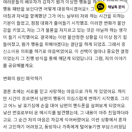
여러분들의 배우자가 갑자기 뭔가 이상한 행동을 하거나 석연치 않은
행동 패턴을 보인다면 어떻게 대응하시겠어요?. 그 당시 한때만 매일
아침과 저녁을 함께했던 그가 어느 날부터 저와 하는 시간을 피하는
기분이 들었고, 점점 대화가 줄어들기 시작했죠. 이러한 변화가 불안
감을 키웠고, 저는 그가 불륜을 저지르고 있는 것은 아닐까 하는 생각
이 들기 시작했어요. 결국에는 이런 불안정한 상황을 더 이상 참기 힘
들어졌고, 뭔가 행동을 취해야겠다는 결단을 하게 되었죠. 그래서
흥
신소비용
의뢰를 하기로 마음먹었어요. 이 선택이 얼마나 중요한 결정
이었는지 그 진행 방식을 통해 깨닫게 되었답니다. 그럼, 저의 이야기
를 공유해볼게요.
변화의 원인 파악하기
결혼 초에는 서로를 믿고 사랑하는 마음으로 가득 차 있었어요. 하지
만 시간이 흐르면서 남편의 행동이 의심스럽게 변하기 시작했죠. 그리
고 어느 날 호기심에 손을 대어 남편의 핸드폰을 살펴보게 되었어요.
낯선 번호로부터 온 메시지를 발견했는데, 그 내용이 아주 친밀하더라
고요. 그 순간 저의 마음은 차갑게 식어버렸어요. 이런 상황에서 혼자
서 고민하기 어려웠고, 동방자나 가족에게 털어놓기엔 부담스러웠답