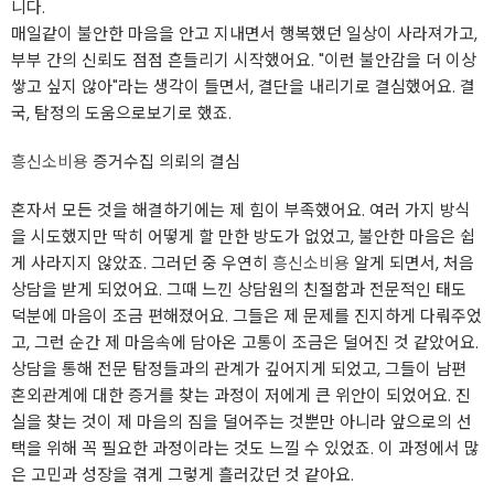
니다.
매일같이 불안한 마음을 안고 지내면서 행복했던 일상이 사라져가고,
부부 간의 신뢰도 점점 흔들리기 시작했어요. "이런 불안감을 더 이상
쌓고 싶지 않아"라는 생각이 들면서, 결단을 내리기로 결심했어요. 결
국, 탐정의 도움으로보기로 했죠.
흥신소비용
증거수집 의뢰의 결심
혼자서 모든 것을 해결하기에는 제 힘이 부족했어요. 여러 가지 방식
을 시도했지만 딱히 어떻게 할 만한 방도가 없었고, 불안한 마음은 쉽
게 사라지지 않았죠. 그러던 중 우연히
흥신소비용
알게 되면서, 처음
상담을 받게 되었어요. 그때 느낀 상담원의 친절함과 전문적인 태도
덕분에 마음이 조금 편해졌어요. 그들은 제 문제를 진지하게 다뤄주었
고, 그런 순간 제 마음속에 담아온 고통이 조금은 덜어진 것 같았어요.
상담을 통해 전문 탐정들과의 관계가 깊어지게 되었고, 그들이 남편
혼외관계에 대한 증거를 찾는 과정이 저에게 큰 위안이 되었어요. 진
실을 찾는 것이 제 마음의 짐을 덜어주는 것뿐만 아니라 앞으로의 선
택을 위해 꼭 필요한 과정이라는 것도 느낄 수 있었죠. 이 과정에서 많
은 고민과 성장을 겪게 그렇게 흘러갔던 것 같아요.