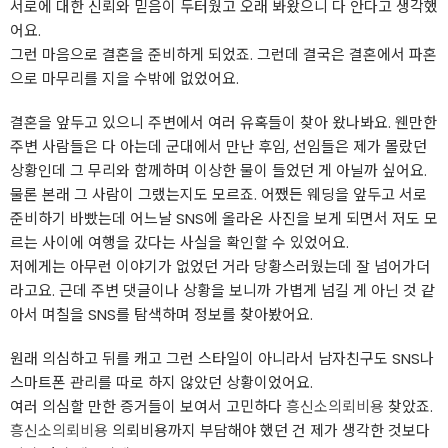
서로에 대한 신뢰와 믿음이 두터웠고 오래 봐왔으니 다 안다고 생각했
어요.
그런 마음으로 결혼을 준비하게 되었죠. 그런데 결국은 결혼에서 파혼
으로 마무리를 지을 수밖에 없었어요.
결혼을 앞두고 있으니 주변에서 여러 유혹들이 찾아 왔나봐요. 웬만한
주변 사람들은 다 아는데 군대에서 만난 후임, 선임들은 제가 몰랐던
상황인데 그 무리와 함께하며 이상한 물이 들었던 게 아닐까 싶어요.
물론 본래 그 사람이 그랬는지도 모르죠. 어쨌든 웨딩을 앞두고 서로
준비하기 바빴는데 어느날 SNS에 올라온 사진을 보게 되면서 저도 모
르는 사이에 여행을 갔다는 사실을 확인할 수 있었어요.
저에게는 아무런 이야기가 없었던 거라 당황스러웠는데 잘 넘어가더
라고요. 근데 주변 댓글이나 상황을 보니까 가볍게 넘길 게 아닌 것 같
아서 며칠을 SNS를 탐색하며 정보를 찾아봤어요.
원래 의심하고 뒤를 캐고 그런 스타일이 아니라서 남자친구도 SNS나
스마트폰 관리를 따로 하지 않았던 상황이었어요.
여러 의심할 만한 증거들이 보여서 고민하다
흥신소의뢰비용
찾았죠.
흥신소의뢰비용
의뢰비용까지 부담해야 했던 건 제가 생각한 것보다