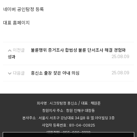
네이버 공인탐정 등록
대표 홈페이지
이전글
불륜행위 증거조사 합법성 불륜 단서조사 해결 경험와
25.08.09
성과
25.08.09
다음글
흥신소 출장 잦은 아내 의심
회사명 : 시크릿탐정 흥신소 / 대표 : 채원준
창원지사 주소 : 창원 진해구 대장동
본사주소 : 서울시 서초구 강남대로 34길8 유.엘.아이빌딩 3층
사업자 등록번호 : 811-04-00825
대표전화 : 055-606-2338