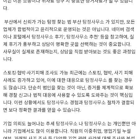
이는 이혼 소송이나 위자료 청구 시 중요한 증거자료가 될 수 있습니
다.
‍ 부산에서 신뢰가 가는 탐정 찾는 법 부산
탐정사무소
가 있지만, 모든
업체가 합법적이고 윤리적으로 운영되는 것은 아닙니다. 네이버 검색
이나 포털에서
탐정사무소
후기’,
탐정사무소
추천’ 등을 참고하여, 실
제 후기가 풍부하고 상담이 명확한 곳을 선택하는 것이 중요합니다.
사무실이 실제로 존재하는지, 상담을 직접 받아보는 것도 좋은 과정입
니다.
스토킹·협박·사기피해 조사도 가능 최근에는 스토킹, 협박, 사기 피해
사례도 증가하고 있어, 이에 대한 대응으로
탐정사무소
를 찾는 경우
도 많습니다. 단순히 범인을 찾는 것이 아닌, 증거를 체계적으로 확보
해 경찰 신고나 법적 대응에 사용할 수 있도록 도와주는 것이 핵심입
니다. 이런 상황에서도
탐정사무소
경험과
탐정사무소
절차가 결합되
면 보다 정확한 결과를 얻을 수 있습니다.
기업 의뢰도 늘어나는 추세
탐정사무소
나
탐정사무소
는 개인뿐만 아
니라 기업에서도 많이 이용합니다. 직원의 이중취업, 영업기밀 누설
여부, 거래처 사기 조사 등 다양한 기업 관련 사건에 대해 조사와 분석