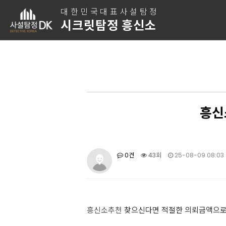
대한민국대표사설탐정
시크릿탐정 흥신소
흥신
0건
43회
25-08-09 08:03
흥신소추천
찾으신다면 적절한 의뢰금액으로