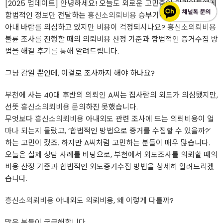
[2025 업데이트] 안녕하세요! 오늘도 외로운 고민중인 의뢰인들에게
합법적인 정보만 전달하는
흥신소의뢰비용
승부기획 입니다.
아내 바람를 의심하고 있지만 비용이 걱정되시나요?
흥신소의뢰비용
불륜 조사를 진행할 때의 의뢰비용 산정 기준과 합법적인 증거수집 방
법을 해결 후기를 통해 알려드립니다.
그냥 감일 뿐인데, 이걸로 조사까지 해야 하나요?
부천에 사는 40대 후반의 의뢰인 A씨는 집사람의 외도가 의심됐지만,
선뜻
흥신소의뢰비용
문의하진 못했습니다.
무엇보다
흥신소의뢰비용
아내외도 관련 조사에 드는 의뢰비용이 얼
마나 되는지 몰랐고, ‘합법적인 방법으로 증거를 수집할 수 있을까?’
하는 고민이 컸죠. 하지만 A씨처럼 고민하는 분들이 매우 많습니다.
오늘은 실제 상담 사례를 바탕으로, 부천에서 외도조사를 의뢰할 때의
비용 산정 기준과 합법적인 외도증거수집 방법을 상세히 알려드리겠
습니다.
흥신소의뢰비용
아내외도 의뢰비용, 왜 이렇게 다를까?
많은 분들이 궁금해합니다.