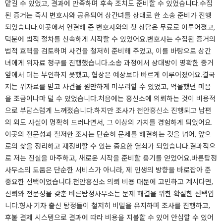
맡길 수 있었고, 결과에 만족하며 후속 조치도 준비할 수 있었습니다.수집
된 증거는 즉시 변호사와 공유되어 상간녀를 상대로 한 소송 준비가 진행
되었습니다.이곳에서 연결해 준 변호사와의 첫 상담은 무료로 이루어졌고,
덕분에 법적 절차를 신속하게 시작할 수 있었어요.변호사는 수집된 증거의
법적 효력을 검토하며 사건을 철저히 준비해 주었고, 이를 바탕으로 상간
녀에게 위자료 청구를 진행했습니다.소송 과정에서 상대방이 명확한 증거
앞에서 더는 부인하지 못했고, 협상은 예상보다 빠르게 이루어졌어요.결국
저는 위자료를 받고 사건을 원만하게 마무리할 수 있었고, 억울했던 마음
을 조금이나마 덜 수 있었습니다.처음에는 흥신소에 의뢰하는 것이 비용적
으로 부담스럽게 느껴졌습니다.하지만 조사가
천안흥신소
진행되고 남편
의 외도 사실이 명확히 드러나면서, 그 이상의 가치를 경험하게 되었어요.
이곳의 전문성과 철저한 조사는 단순히 문제를 해결하는 것을 넘어, 앞으
로의 삶을 정리하고 재정비할 수 있는 중요한 열쇠가 되었습니다.결과적으
로 저는 진실을 마주하고, 새로운 시작을 준비할 용기를 얻었어요.바른탐정
사무소의 도움은 단순한 서비스가 아니라, 제 인생의 방향을 바로잡아 준
중요한 선택이었습니다.천안흥신소 의뢰 비용 때문에 고민하고 계시다면,
신뢰와 전문성을 갖춘 바른탐정사무소는 문제 해결을 위한 확실한 선택입
니다.형사·기자 출신 탐정들이 철저히 비밀을 유지하며 조사를 진행하고,
후불 결제 시스템으로 결과에 따라 비용을 지불할 수 있어 안심할 수 있어