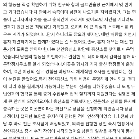
의 행동을 직접 확인하기 위해 친구와 함께 골프연습장 근처에서 몇 번이
고 기다렸습니다.차 안에서 숨죽이며 남편이 나오기를 지켜봤지만, 그는 연
습이 끝나자마자 차를 몰고 순식간에 사라져버렸어요.몇 시간을 기다려도
결과가 없던 날은 허탈감만 가득했고, 오히려 더 큰 의심과 스트레스를 키
우는 계기가 되었습니다.단서 하나라도 잡으려 했지만, 매번 허탕을 치면서
혼자 해결하기에는 한계가 있다는 걸 느꼈어요.결국, 혼자 애쓰는 대신 전
문가의 도움을 받아야 한다는
천안흥신소
판단에 흥신소를 찾기로 마음먹
었습니다.남편의 행동을 확인하기로 결심한 뒤, 네이버에서 검색을 통해 바
른탐정사무소를 알게 되었습니다.이곳은 형사와 기자 출신 탐정들이 운영
하며, 10년 이상의 실무 경험을 바탕으로 체계적인 조사를 진행한다는 점
이 눈길을 끌었어요.특히 천안흥신소 의뢰 비용이 투명하게 안내되고, 결과
에 따라 후불 결제까지 가능하다는 부분이 신뢰를 더해주었습니다.또 법무
법인과의 협력을 통해 증거 수집부터 법적 절차까지 지원한다는 설명은 제
게 큰 안심이 되었어요.여러 흥신소를 검토했지만, 전문성과 신뢰를 동시에
충족하는 곳은 이곳뿐이라는 확신으로 상담을 신청하게 되었습니다.상담
과정에서 철저한 보안을 유지하며 진행된 점이 인상적이었습니다.전화 상
담 후 바로 전문 조사팀이 배정되었고, 의뢰를 진행한 당일 즉시 현장에서
천안흥신소
증거 수집 작업이 시작되었어요.남편의 일상을 추적하며 동선
을 분석하더니, 퇴근 후 골프연습장에 다닌다는 일정한 패턴을 확인했습니