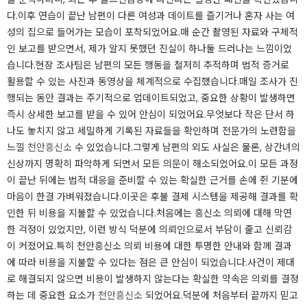
다.이후 연습이 끝난 남편이 다른 여성과 데이트를 즐기거나 혼자 사는 여
성의 집으로 들어가는 모습이 포착되었어요.매 순간 촬영된 자료와 구체적
인 보고를 받으면서, 제가 알지 못했던 진실이 하나둘 드러나는 느낌이었
습니다.현장 조사팀은 남편의 모든 행동을 철저히 추적하며 법적 증거로
활용할 수 있는 사진과 동영상을 체계적으로 수집했습니다.매일 조사가 진
행되는 동안 결과는 주기적으로 업데이트되었고, 중요한 상황이 발생하면
즉시 상세한 보고를 받을 수 있어 안심이 되었어요.무엇보다 작은 단서 하
나도 놓치지 않고 세밀하게 기록된 자료들을 확인하며 전문가의 노련함을
느낄
천안흥신소
수 있었습니다.그렇게 남편의 외도 사실은 물론, 상간녀의
신상까지 명확히 파악하게 되면서 모든 의문이 해소되었어요.이 모든 과정
이 끝난 뒤에는 법적 대응을 준비할 수 있는 확실한 근거를 손에 쥔 기분에
마음이 한결 가벼워졌습니다.이곳은 후불 결제 시스템을 제공해 결과를 확
인한 뒤 비용을 지불할 수 있었습니다.처음에는 흥신소 의뢰에 대해 막연
한 걱정이 있었지만, 이런 방식 덕분에 의뢰인으로서 부담이 줄고 신뢰감
이 커졌어요.특히 천안흥신소 의뢰 비용에 대한 투명한 안내와 함께 결과
에 따라 비용을 지불할 수 있다는 점은 큰 안심이 되었습니다.사건이 제대
로 해결되지 않으면 비용이 발생하지 않는다는 확실한 약속은 의뢰를 결정
하는 데 중요한 요소가
천안흥신소
되었어요.덕분에 처음부터 끝까지 믿고