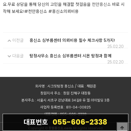
요.무료 상담을 통해 당신의 고민을 해결할 첫걸음을
천안흥신소
바로 시
작해 보세요!​#천안흥신소 #흥신소의뢰비용
이전글
흥신소 심부름센터 의뢰비용 필수 체크사항 5가지!
25.02.20
다음글
탐정사무소 흥신소 심부름센터 시몬 탐정과 함께
25.02.20
회사명 : 시크릿탐정 흥신소 / 대표 : 채원준
창원지사 주소 : 창원 진해구 대장동
본사주소 : 서울시 서초구 강남대로 34길8 유.엘.아이빌딩 3층
사업자 등록번호 : 811-04-00825
대표전화 : 055-606-2338
055-606-2338
대표번호
Copyright ©
창원흥신소.com
All rights reserved.