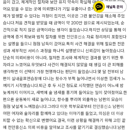
음이 갔고, 체계적인 절차와 보안 유지 약속이 확실해 마음을 굳히게 되었
어요.믿을 수 없는 곳에 의뢰했다가 기밀 유출이나 증거 확보 실패 같은 문
제가 발생할 수 있다는 걱정이 컸지만, 이곳은 그런 불안감을 해소해 주었
습니다.처음 견적을 받았을 때 금액이 약 200만 원으로 제시되었는데, 순
간적으로 적지 않은 금액이라는 생각이 들었습니다.하지만 상담을 통해 이
금액에 증거 확보와 법적 절차를 위한
천안흥신소
자료 정리까지 포함된다
는 설명을 들으니 점점 납득이 갔어요.특히 사건 해결을 위해 필요한 전문
성과 세부적인 서비스 과정을 하나씩 설명받으니 신뢰감이 높아졌습니다.
단순히 의뢰비용이 아니라, 철저한 조사와 체계적인 결과를 얻기 위한 투
자라고 느꼈어요.무엇보다 사건이 해결되지 않았을 때 생길 더 큰 피해를
생각하면 이 선택이 가장 현명하다는 판단이 들었습니다.몇 달 전부터 남
편이 실내골프연습장에 다니는 횟수가 부쩍 늘어나면서 이상한 낌새가 느
껴지기 시작했습니다.퇴근 후 두 시간 정도로 시작했던 연습이 어느새 밤
늦게까지 이어지고, 새벽에 술 냄새를 풍기며 들어오는 일이 잦아졌어요.한
편으론 운동복이 새로 늘어나고, 향수를 뿌리며 외출하는 남편의 모습이
점점 낯설게 느껴졌습니다.그러다 이웃 학부모로부터
천안흥신소
남편이
어떤 여자와 술자리를 함께하고 있다는 이야기를 들었고, 의심은 더 이상
피할 수 없는 확신으로 변했어요.결국, 이런 상황을 해결하기 위해 고민 끝
에 천안흥신소 의뢰 비용을 알아보고 조사를 맡기기로 결심했습니다.남편