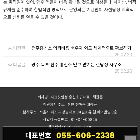
는 움직임이 있어, 향후 역할이 더욱 확대될 것으로 예상된다. 하지만, 법적
규제를 준수하며 합법적인 방식으로 운영되는 기관만이
사설탐정
지속적
으로 신뢰를 얻을 수 있을 것이다.​​​​​
이전글
전주흥신소 의뢰비용 배우자 외도 체계적으로 확보하기
25.02.20
다음글
광주 목포 전주 흥신소 믿고 맡기는 런탐정 사무소
25.02.20
회사명 : 시크릿탐정 흥신소 / 대표 : 채원준
창원지사 주소 : 창원 진해구 대장동
본사주소 : 서울시 서초구 강남대로 34길8 유.엘.아이빌딩 3층
사업자 등록번호 : 811-04-00825
대표전화 : 055-606-2338
055-606-2338
대표번호