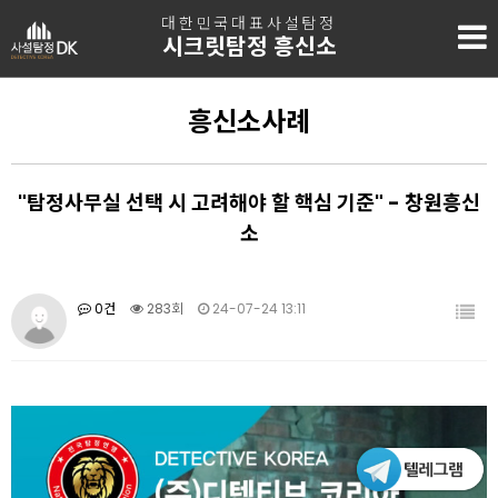
대한민국대표사설탐정
시크릿탐정 흥신소
흥신소사례
"탐정사무실 선택 시 고려해야 할 핵심 기준" - 창원흥신
소
0건
283회
24-07-24 13:11