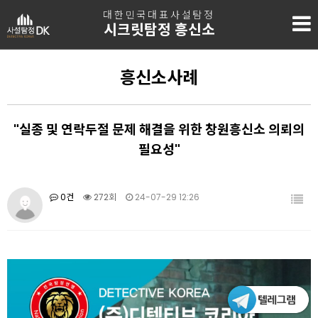
대한민국대표사설탐정
시크릿탐정 흥신소
흥신소사례
"실종 및 연락두절 문제 해결을 위한 창원흥신소 의뢰의
필요성"
0건
272회
24-07-29 12:26