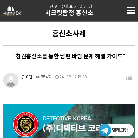
대한민국대표사설탐정
시크릿탐정 흥신소
흥신소사례
"창원흥신소를 통한 남편 바람 문제 해결 가이드"
0건
554회
24-08-12 16:28