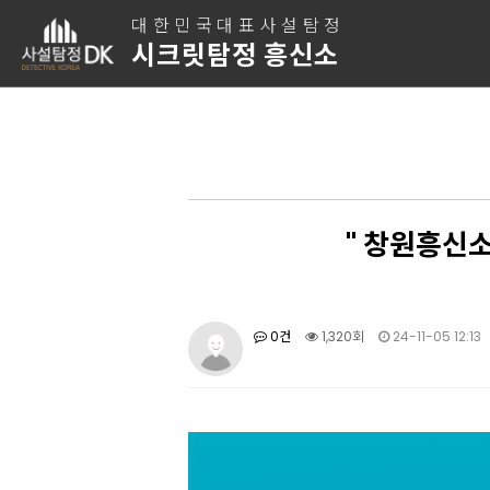
대한민국대표사설탐정
시크릿탐정 흥신소
" 창원흥신소
0건
1,320회
24-11-05 12:13